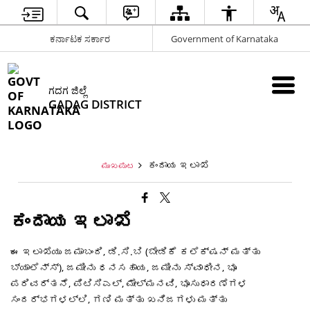
ಕರ್ನಾಟಕ ಸರ್ಕಾರ
Government of Karnataka
ಗದಗ ಜಿಲ್ಲೆ
GADAG DISTRICT
ಕಂದಾಯ ಇಲಾಖೆ
ಮುಖಪುಟ
ಕಂದಾಯ ಇಲಾಖೆ
ಈ ಇಲಾಖೆಯು ಜಮಾಬಂದಿ, ಡಿ.ಸಿ.ಬಿ (ಬೇಡಿಕೆ ಕಲೆಕ್ಷನ್ ಮತ್ತು
ಬ್ಯಾಲೆನ್ಸ್), ಜಮೀನು ಧನಸಹಾಯ, ಜಮೀನು ಸ್ವಾಧೀನ, ಭೂ
ಪರಿವರ್ತನೆ, ಪಿಟಿಸಿಎಲ್, ಮೇಲ್ಮನವಿ, ಭೂಸುಧಾರಣೆಗಳ
ಸಂದರ್ಭಗಳಲ್ಲಿ, ಗಣಿ ಮತ್ತು ಖನಿಜಗಳು ಮತ್ತು