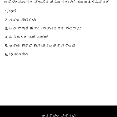
ಅತಿಕ್ರಮಣಗಳ ನಿಯಮಿತ ವಿಷಯಗಳಲ್ಲಿ ವ್ಯವಹರಿಸುತ್ತದೆ.
ಭೂಮಿ
ಸಕಾಲ ಸೇವೆಗಳು
ಜನ ಸ್ನೇಹಿ ಕೇಂದ್ರ (ಸಾರ್ವಜನಿಕ ಸೇವೆಗಳು)
ಮತದಾರರ ಐಡಿ ಕಾರ್ಡ್
ಆದಾಯ ಕೋರ್ಟ್ ಕೇಸ್ ಮಾನಿಟರಿಂಗ್ ಸಿಸ್ಟಮ್
ಭೂ ಸ್ವಾಧೀನ
ಅಂತರ್ಜಾಲ ನೀತಿಗಳು