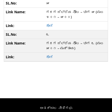
೫
ಗದಗ ಜಿಲ್ಲೆಯ ನೋಟ – ಭಾಗ ೫ (ಪುಟ
೪೦೧ – ೫೦೦)
ಕೊಂಡಿ
೬
ಗದಗ ಜಿಲ್ಲೆಯ ನೋಟ – ಭಾಗ ೬ (ಪುಟ
೫೦೧ – ಮುಕ್ತಾಯ)
ಕೊಂಡಿ
ಅಂತರ್ಜಾಲ ನೀತಿಗಳು