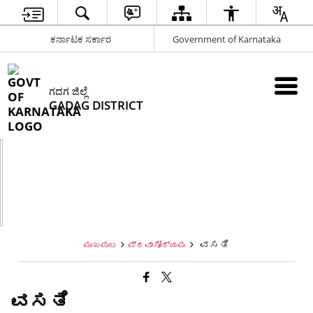
ಕರ್ನಾಟಕ ಸರ್ಕಾರ
Government of Karnataka
ಗದಗ ಜಿಲ್ಲೆ
GADAG DISTRICT
ವಸತಿ
ಮುಖಪುಟ
ಪ್ರವಾಸೋದ್ಯಮ
ವಸತಿ