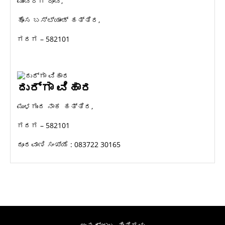
ಮುಂಡರಗಿ ರೋಡ್,
ಹೊಸ ಬಸ್ಟ್ಯಾಂಡ್ ಹತ್ತಿರ,
ಗದಗ – 582101
ದುರ್ಗಾ ವಿಹಾರ
ಮುಳಗುಂದ ನಾಕ ಹತ್ತಿರ,
ಗದಗ – 582101
ದೂರವಾಣಿ ಸಂಖ್ಯೆ : 083722 30165