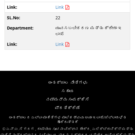
Link
22
ಯುವಸಬಲೀಕರಣ ಮತ್ತು ಕ್ರೀಡಾ ಇ
ಲಾಖೆ
Link
ಅಂತರ್ಜಾಲ ನೀತಿಗಳು
ಸಹಾಯ
ನಮ್ಮನ್ನು ಸಂಪರ್ಕಿಸಿ
ಪ್ರತಿಕ್ರಿಯೆ
ಅಂತರ್ಜಾಲದ ಎಲ್ಲಾ ಮಾಹಿತಿಗಳ ಮಾಲಿಕತ್ವವು ಆಯಾ ಇಲಾಖೆ/ಜಿಲ್ಲಾಡಳಿತ
ಹೊಂದಿರುತ್ತದೆ
© ಎನ್.ಐ.ಸಿ ಗದಗ , ರಾಷ್ಟೀಯ ಸೂಚನಾ ವಿಜ್ಞಾನ ಕೇಂದ್ರ, ಎಲೆಕ್ಟ್ರಾನಿಕ್ಸ್ ಮತ್ತು
ಮಾಹಿತಿ ತಂತ್ರಜ್ಞಾನದ ಸಚಿವಾಲಯ, ಭಾರತ ಸರ್ಕಾರದ ವತಿಯಿಂದ ಅಭಿವೃದ್ಧಿ ಮತ್ತು