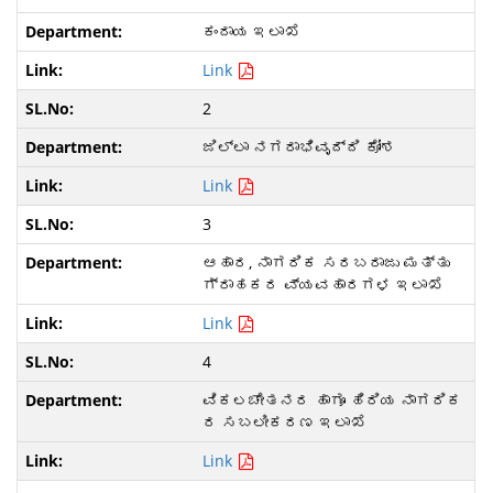
ಕಂದಾಯ ಇಲಾಖೆ
Link
2
ಜಿಲ್ಲಾ ನಗರಾಭಿವೃದ್ದಿ ಕೋಶ
Link
3
ಆಹಾರ, ನಾಗರಿಕ ಸರಬರಾಜು ಮತ್ತು
ಗ್ರಾಹಕರ ವ್ಯವಹಾರಗಳ ಇಲಾಖೆ
Link
4
ವಿಕಲಚೇತನರ ಹಾಗೂ ಹಿರಿಯ ನಾಗರಿಕ
ರ ಸಬಲೀಕರಣ ಇಲಾಖೆ
Link