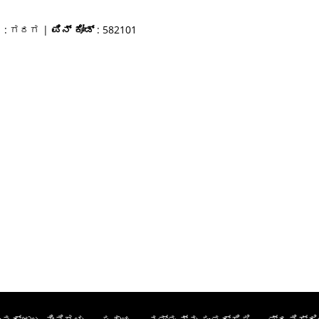
ರ
: ಗದಗ |
ಪಿನ್ ಕೋಡ್
: 582101