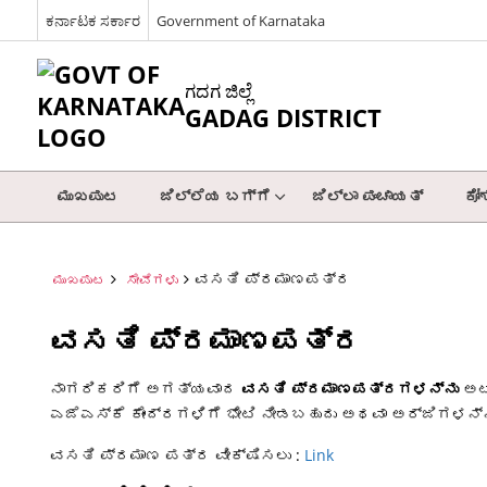
ಕರ್ನಾಟಕ ಸರ್ಕಾರ
Government of Karnataka
ಗದಗ ಜಿಲ್ಲೆ
GADAG DISTRICT
ಮುಖಪುಟ
ಜಿಲ್ಲೆಯ ಬಗ್ಗೆ
ಜಿಲ್ಲಾ ಪಂಚಾಯತ್
ಕೋ
ವಸತಿ ಪ್ರಮಾಣಪತ್ರ
ಮುಖಪುಟ
ಸೇವೆಗಳು
ವಸತಿ ಪ್ರಮಾಣಪತ್ರ
ನಾಗರಿಕರಿಗೆ ಅಗತ್ಯವಾದ
ವಸತಿ ಪ್ರಮಾಣಪತ್ರಗಳನ್ನು
ಅಟಲ
ಎಜೆಎಸ್ಕೆ ಕೇಂದ್ರಗಳಿಗೆ ಭೇಟಿ ನೀಡಬಹುದು ಅಥವಾ ಅರ್ಜಿಗಳನ್ನು
ವಸತಿ ಪ್ರಮಾಣ ಪತ್ರ ವೀಕ್ಷಿಸಲು :
Link