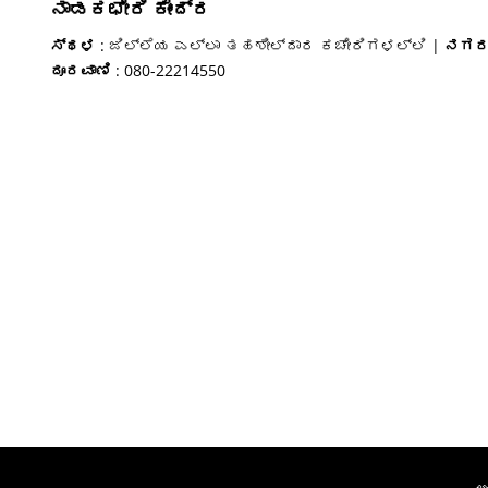
ನಾಡಕಛೇರಿ ಕೇಂದ್ರ
ಸ್ಥಳ
: ಜಿಲ್ಲೆಯ ಎಲ್ಲಾ ತಹಶೀಲ್ದಾರ ಕಚೇರಿಗಳಲ್ಲಿ |
ನಗ
ದೂರವಾಣಿ
: 080-22214550