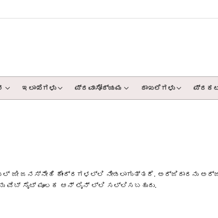
ಶ
ಇಲಾಖೆಗಳು
ಪ್ರವಾಸೋದ್ಯಮ
ದಾಖಲೆಗಳು
ಪ್ರಕಟ
್ ಜೀ ಜನಸ್ನೇಹಿ ಕೇಂದ್ರಗಳಲ್ಲಿ ನೀಡಲಾಗುತ್ತದೆ. ಅರ್ಜಿದಾರನು ಅರ್
 ವೆಬ್ ಸೈಟ್ ಮೂಲಕ ಆನ್ ಲೈನ್ ಲ್ಲಿ ಸಲ್ಲಿಸಬಹುದು.