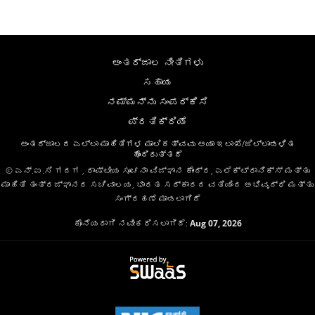
ಅಂತರ್ಜಾಲ ನೀತಿಗಳು
ಸಹಾಯ
ನಮ್ಮನ್ನು ಸಂಪರ್ಕಿಸಿ
ಪ್ರತಿಕ್ರಿಯೆ
ಅಂತರ್ಜಾಲದ ಎಲ್ಲಾ ಮಾಹಿತಿಗಳ ಮಾಲಿಕತ್ವವು ಆಯಾ ಇಲಾಖೆ/ಜಿಲ್ಲಾಡಳಿತ
ಹೊಂದಿರುತ್ತದೆ
© ಎನ್.ಐ.ಸಿ ಗದಗ , ರಾಷ್ಟೀಯ ಸೂಚನಾ ವಿಜ್ಞಾನ ಕೇಂದ್ರ, ಎಲೆಕ್ಟ್ರಾನಿಕ್ಸ್ ಮತ್ತು
ಮಾಹಿತಿ ತಂತ್ರಜ್ಞಾನದ ಸಚಿವಾಲಯ, ಭಾರತ ಸರ್ಕಾರದ ವತಿಯಿಂದ ಅಭಿವೃದ್ಧಿ ಮತ್ತು
ಸಂಗ್ರಹಣೆ ಮಾಡಲಾಗಿದೆ
ಕೊನೆಯದಾಗಿ ನವೀಕರಿಸಲಾಗಿದೆ:
Aug 07, 2026