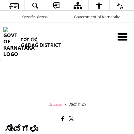
ಕರ್ನಾಟಕ ಸರ್ಕಾರ
Government of Karnataka
ಗದಗ ಜಿಲ್ಲೆ
GADAG DISTRICT
ಸೇವೆಗಳು
ಮುಖಪುಟ
ಸೇವೆಗಳು