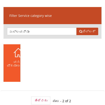
Filter Service category wise
ಫಿಲ್ಟರ್
ವಸತಿ
ಪ್ರಮಾಣಪತ್ರ
ಹಿಂದಿನದು
ಪುಟ - 2 of 2